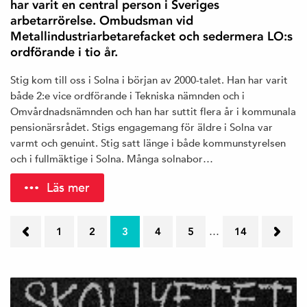
har varit en central person i Sveriges
a
arbetarrörelse. Ombudsman vid
Metallindustriarbetarefacket och sedermera LO:s
d
ordförande i tio år.
si
Stig kom till oss i Solna i början av 2000-talet. Han har varit
både 2:e vice ordförande i Tekniska nämnden och i
a
Omvårdnadsnämnden och han har suttit flera år i kommunala
pensionärsrådet. Stigs engagemang för äldre i Solna var
t
varmt och genuint. Stig satt länge i både kommunstyrelsen
och i fullmäktige i Solna. Många solnabor…
s
Läs mer
ä
…
←
1
2
3
4
5
14
N
F
ö