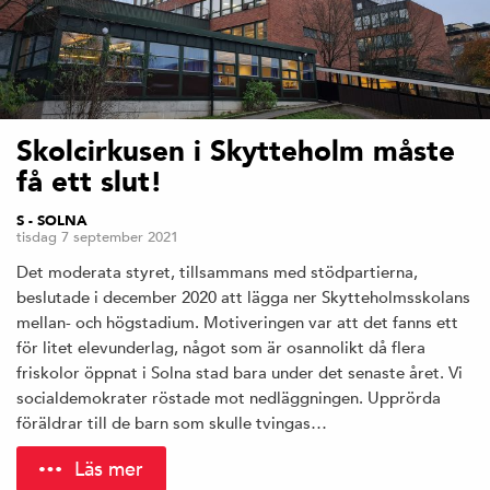
Skolcirkusen i Skytteholm måste
få ett slut!
S - SOLNA
tisdag 7 september 2021
Det moderata styret, tillsammans med stödpartierna,
beslutade i december 2020 att lägga ner Skytteholmsskolans
mellan- och högstadium. Motiveringen var att det fanns ett
för litet elevunderlag, något som är osannolikt då flera
friskolor öppnat i Solna stad bara under det senaste året. Vi
socialdemokrater röstade mot nedläggningen. Upprörda
föräldrar till de barn som skulle tvingas…
Läs mer