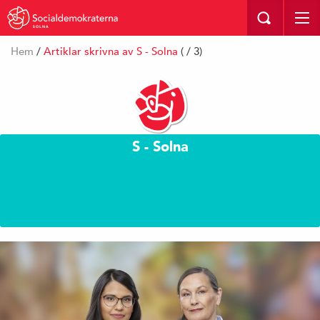
SOLNA
Hem
/
Artiklar skrivna av S - Solna
( / 3)
S - Solna