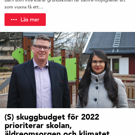
som vuxna få ett…
Läs mer
(S) skuggbudget för 2022
prioriterar skolan,
äldreomsorgen och klimatet