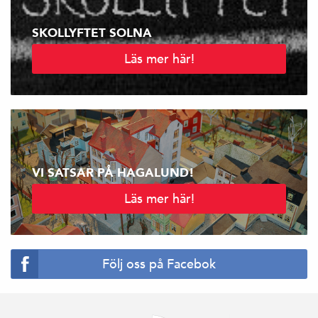
r
SKOLLYFTET SOLNA
e
Läs mer här!
g
å
e
VI SATSAR PÅ HAGALUND!
n
Läs mer här!
d
e
Följ oss på Facebok
si
d