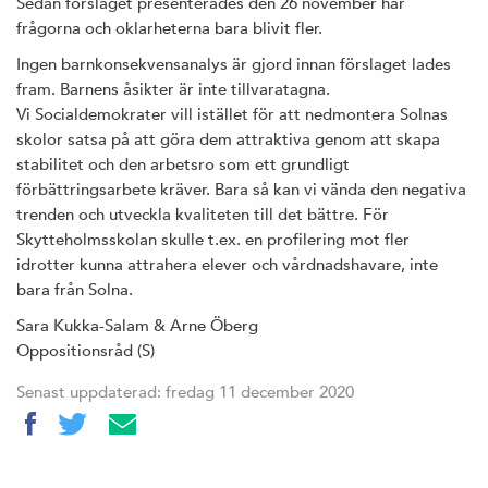
Sedan förslaget presenterades den 26 november har
frågorna och oklarheterna bara blivit fler.
Ingen barnkonsekvensanalys är gjord innan förslaget lades
fram. Barnens åsikter är inte tillvaratagna.
Vi Socialdemokrater vill istället för att nedmontera Solnas
skolor satsa på att göra dem attraktiva genom att skapa
stabilitet och den arbetsro som ett grundligt
förbättringsarbete kräver. Bara så kan vi vända den negativa
trenden och utveckla kvaliteten till det bättre. För
Skytteholmsskolan skulle t.ex. en profilering mot fler
idrotter kunna attrahera elever och vårdnadshavare, inte
bara från Solna.
Sara Kukka-Salam & Arne Öberg
Oppositionsråd (S)
Senast uppdaterad: fredag 11 december 2020