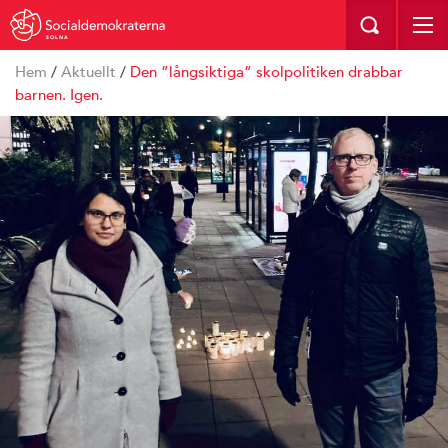
SOLNA
Hem
/
Aktuellt
/
Den ”långsiktiga” skolpolitiken drabbar
barnen. Igen.