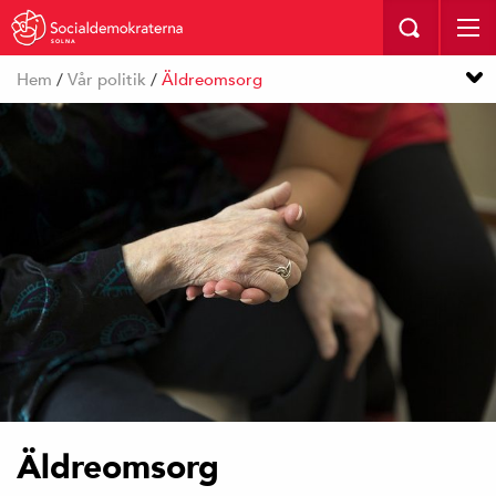
SOLNA
Hem
/
Vår politik
/
Äldreomsorg
Äldreomsorg