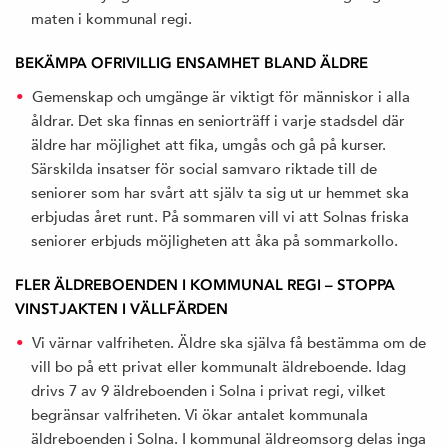
maten i kommunal regi.
BEKÄMPA OFRIVILLIG ENSAMHET BLAND ÄLDRE
Gemenskap och umgänge är viktigt för människor i alla
åldrar. Det ska finnas en seniorträff i varje stadsdel där
äldre har möjlighet att fika, umgås och gå på kurser.
Särskilda insatser för social samvaro riktade till de
seniorer som har svårt att själv ta sig ut ur hemmet ska
erbjudas året runt. På sommaren vill vi att Solnas friska
seniorer erbjuds möjligheten att åka på sommarkollo.
FLER ÄLDREBOENDEN I KOMMUNAL REGI – STOPPA
VINSTJAKTEN I VÄLLFÄRDEN
Vi värnar valfriheten. Äldre ska själva få bestämma om de
vill bo på ett privat eller kommunalt äldreboende. Idag
drivs 7 av 9 äldreboenden i Solna i privat regi, vilket
begränsar valfriheten. Vi ökar antalet kommunala
äldreboenden i Solna. I kommunal äldreomsorg delas inga