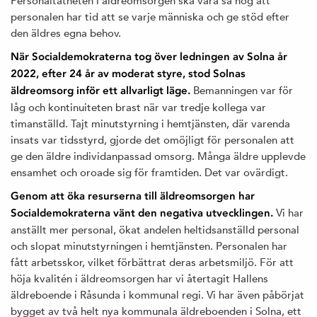
Personaltätheten i äldreomsorgen ska vara så hög att
personalen har tid att se varje människa och ge stöd efter
den äldres egna behov.
När Socialdemokraterna tog över ledningen av Solna år
2022, efter 24 år av moderat styre, stod Solnas
Bemanningen var för
äldreomsorg inför ett allvarligt läge.
låg och kontinuiteten brast när var tredje kollega var
timanställd. Tajt minutstyrning i hemtjänsten, där varenda
insats var tidsstyrd, gjorde det omöjligt för personalen att
ge den äldre individanpassad omsorg. Många äldre upplevde
ensamhet och oroade sig för framtiden. Det var ovärdigt.
Genom att öka resurserna till äldreomsorgen har
Vi har
Socialdemokraterna vänt den negativa utvecklingen.
anställt mer personal, ökat andelen heltidsanställd personal
och slopat minutstyrningen i hemtjänsten. Personalen har
fått arbetsskor, vilket förbättrat deras arbetsmiljö. För att
höja kvalitén i äldreomsorgen har vi återtagit Hallens
äldreboende i Råsunda i kommunal regi. Vi har även påbörjat
bygget av två helt nya kommunala äldreboenden i Solna, ett