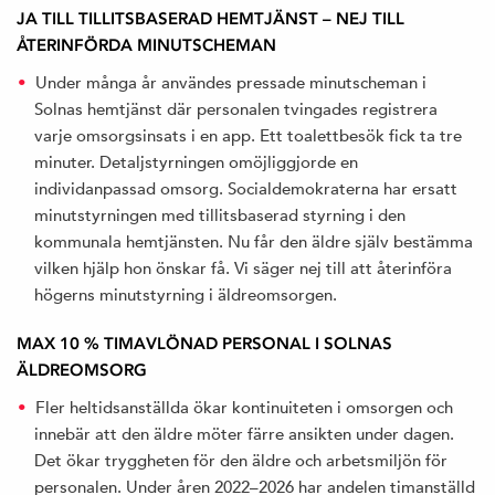
JA TILL TILLITSBASERAD HEMTJÄNST – NEJ TILL
ÅTERINFÖRDA MINUTSCHEMAN
Under många år användes pressade minutscheman i
Solnas hemtjänst där personalen tvingades registrera
varje omsorgsinsats i en app. Ett toalettbesök fick ta tre
minuter. Detaljstyrningen omöjliggjorde en
individanpassad omsorg. Socialdemokraterna har ersatt
minutstyrningen med tillitsbaserad styrning i den
kommunala hemtjänsten. Nu får den äldre själv bestämma
vilken hjälp hon önskar få. Vi säger nej till att återinföra
högerns minutstyrning i äldreomsorgen.
MAX 10 % TIMAVLÖNAD PERSONAL I SOLNAS
ÄLDREOMSORG
Fler heltidsanställda ökar kontinuiteten i omsorgen och
innebär att den äldre möter färre ansikten under dagen.
Det ökar tryggheten för den äldre och arbetsmiljön för
personalen. Under åren 2022–2026 har andelen timanställd