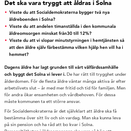
Det ska vara tryggt att åldras i Solna
Visste du att Socialdemokraterna bygger två nya
äldreboenden i Solna?
Visste du att andelen timanställda i den kommunala
äldreomsorgen minskat från30 till 12%?
Visste du att vi slopar minutstyrningen i hemtjänsten så
att den äldre själv fårbestämma vilken hjälp hen vill ha i
hemmet?
Dagens äldre har lagt grunden till vårt välfärdssamhälle
De har rätt till trygghet under
och byggt det Solna vi lever i.
ålderdomen. För de flesta äldre väntar många aktiva år efter
arbetslivets slut – år med mer fritid och tid för familjen. Men
för andra ökar ensamheten och vårdbehoven. För dessa
måste kommunen ta ett större ansvar.
För Socialdemokraterna är det självklart att äldre ska få
bestämma över sitt liv och sin vardag. Man ska kunna leva
på sin pension och ha råd att bo kvar i Solna.