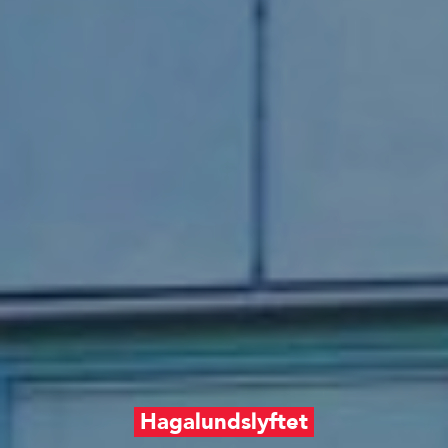
Hagalundslyftet