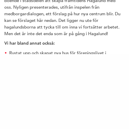
boende i stadsdelen att skapa framtidens Hagalund med
oss. Nyligen presenterades, utifrån inspelen från
medborgardialogen, ett förslag på hur nya centrum blir. Du
kan se förslaget här nedan. Det ligger nu ute för
hagalundsborna att tycka till om inna vi fortsätter arbetet.
Men det är inte det enda som är på gång i Hagalund!
Vi har bland annat också:
Rustat upp och skapat nya hus för föreningslivet i
Hagalund.
Rustat upp parken vid vattentornet.
Byggt nya terrasser och platser för umgänge.
Påbörjat ombyggnationen av Flaggskeppet.
Öppnat en ny skola (Hagalundsskolan)
Presenterat att Olle Olsson får en lekplats i Hagalund (lär
mer om det längre ner).