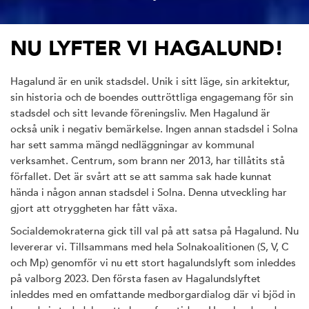
NU LYFTER VI HAGALUND!
Hagalund är en unik stadsdel. Unik i sitt läge, sin arkitektur,
sin historia och de boendes outtröttliga engagemang för sin
stadsdel och sitt levande föreningsliv. Men Hagalund är
också unik i negativ bemärkelse. Ingen annan stadsdel i Solna
har sett samma mängd nedläggningar av kommunal
verksamhet. Centrum, som brann ner 2013, har tillåtits stå
förfallet. Det är svårt att se att samma sak hade kunnat
hända i någon annan stadsdel i Solna. Denna utveckling har
gjort att otryggheten har fått växa.
Socialdemokraterna gick till val på att satsa på Hagalund. Nu
levererar vi. Tillsammans med hela Solnakoalitionen (S, V, C
och Mp) genomför vi nu ett stort hagalundslyft som inleddes
på valborg 2023. Den första fasen av Hagalundslyftet
inleddes med en omfattande medborgardialog där vi bjöd in