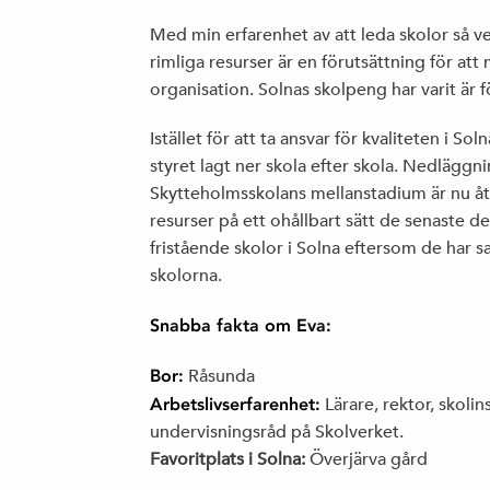
Med min erfarenhet av att leda skolor så vet
rimliga resurser är en förutsättning för at
organisation. Solnas skolpeng har varit är 
Istället för att ta ansvar för kvaliteten i S
styret lagt ner skola efter skola. Nedlägg
Skytteholmsskolans mellanstadium är nu åt
resurser på ett ohållbart sätt de senaste 
fristående skolor i Solna eftersom de ha
skolorna.
Snabba fakta om Eva:
Bor:
Råsunda
Arbetslivserfarenhet:
Lärare, rektor, skoli
undervisningsråd på Skolverket.
Favoritplats i Solna:
Överjärva gård