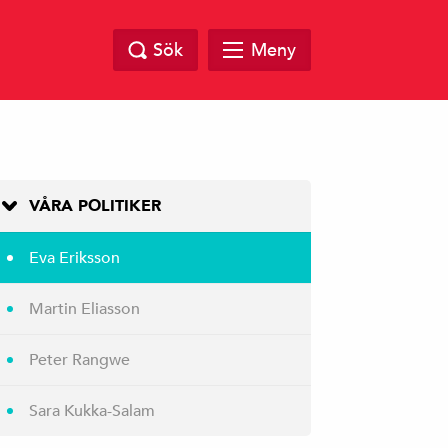
Sök
Meny
VÅRA POLITIKER
Eva Eriksson
Martin Eliasson
Peter Rangwe
Sara Kukka-Salam