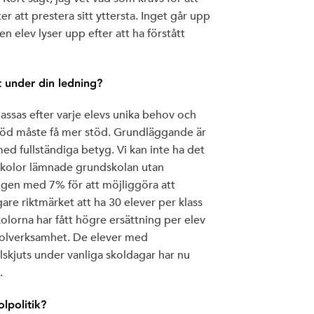
er att prestera sitt yttersta. Inget går upp
 elev lyser upp efter att ha förstått
t under din ledning?
assas efter varje elevs unika behov och
 stöd måste få mer stöd. Grundläggande är
 med fullständiga betyg. Vi kan inte ha det
s skolor lämnade grundskolan utan
ngen med 7% för att möjliggöra att
are riktmärket att ha 30 elever per klass
skolorna har fått högre ersättning per elev
 skolverksamhet. De elever med
olskjuts under vanliga skoldagar har nu
.
lpolitik?