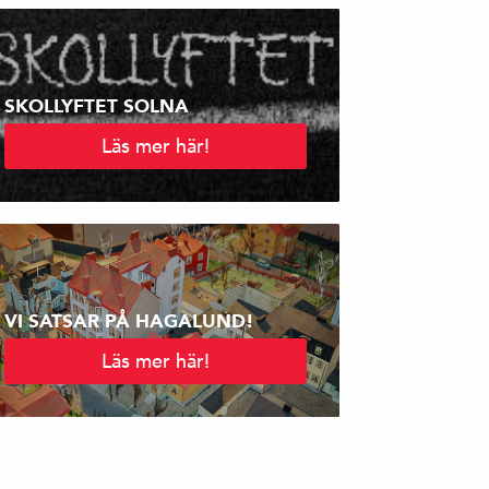
SKOLLYFTET SOLNA
Läs mer här!
VI SATSAR PÅ HAGALUND!
Läs mer här!