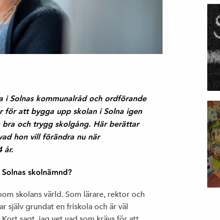
na i Solnas kommunalråd och ordförande
 för att bygga upp skolan i Solna igen
en bra och trygg skolgång. Här berättar
ad hon vill förändra nu när
 år.
da Solnas skolnämnd?
inom skolans värld. Som lärare, rektor och
 själv grundat en friskola och är väl
 Kort sagt, jag vet vad som krävs för att