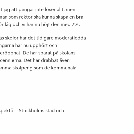
 jag att pengar inte löser allt, men
t man som rektor ska kunna skapa en bra
för låg och vi har nu höjt den med 7%.
olnas skolor har det tidigare moderatledda
ningarna har nu upphört och
eröppnat. De har sparat på skolans
decennierna. Det har drabbat även
r samma skolpeng som de kommunala
nspektör i Stockholms stad och