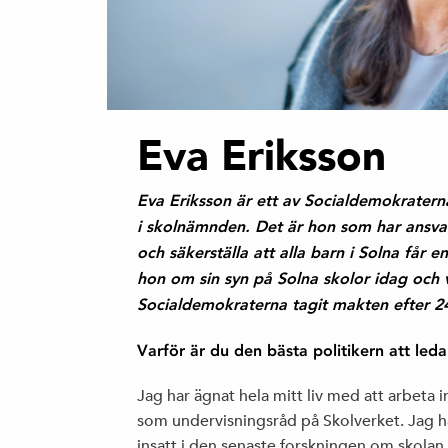
Eva Eriksson
Eva Eriksson är ett av Socialdemokrater
i skolnämnden. Det är hon som har ansvar
och säkerställa att alla barn i Solna får 
hon om sin syn på Solna skolor idag och v
Socialdemokraterna tagit makten efter 24
Varför är du den bästa politikern att le
Jag har ägnat hela mitt liv med att arbeta 
som undervisningsråd på Skolverket. Jag har
insatt i den senaste forskningen om skolan.