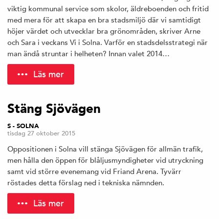
viktig kommunal service som skolor, äldreboenden och fritid
med mera för att skapa en bra stadsmiljö där vi samtidigt
höjer värdet och utvecklar bra grönområden, skriver Arne
och Sara i veckans Vi i Solna. Varför en stadsdelsstrategi när
man ändå struntar i helheten? Innan valet 2014…
Läs mer
Stäng Sjövägen
S - SOLNA
tisdag 27 oktober 2015
Oppositionen i Solna vill stänga Sjövägen för allmän trafik,
men hålla den öppen för blåljusmyndigheter vid utryckning
samt vid större evenemang vid Friand Arena. Tyvärr
röstades detta förslag ned i tekniska nämnden.
Läs mer