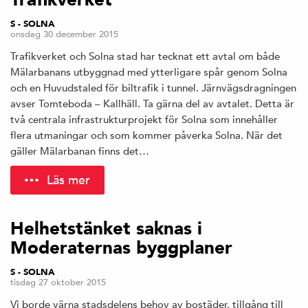
Trafikverket
S - SOLNA
onsdag 30 december 2015
Trafikverket och Solna stad har tecknat ett avtal om både
Mälarbanans utbyggnad med ytterligare spår genom Solna
och en Huvudstaled för biltrafik i tunnel. Järnvägsdragningen
avser Tomteboda – Kallhäll. Ta gärna del av avtalet. Detta är
två centrala infrastrukturprojekt för Solna som innehåller
flera utmaningar och som kommer påverka Solna. När det
gäller Mälarbanan finns det…
Läs mer
Helhetstänket saknas i
Moderaternas byggplaner
S - SOLNA
tisdag 27 oktober 2015
Vi borde värna stadsdelens behov av bostäder, tillgång till