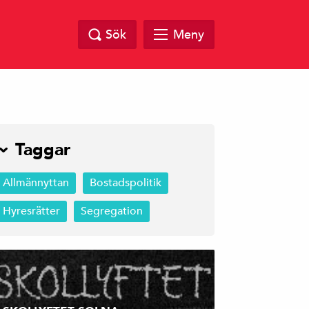
Sök
Meny
Taggar
Allmännyttan
Bostadspolitik
Hyresrätter
Segregation