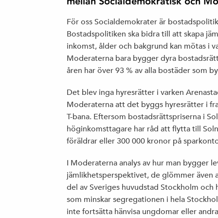
mellan Socialdemokratisk och Mo
För oss Socialdemokrater är bostadspolitik
Bostadspolitiken ska bidra till att skapa j
inkomst, ålder och bakgrund kan mötas i vard
Moderaterna bara bygger dyra bostadsrätte
åren har över 93 % av alla bostäder som byg
Det blev inga hyresrätter i varken Arenastade
Moderaterna att det byggs hyresrätter i f
T-bana. Eftersom bostadsrättspriserna i Sol
höginkomsttagare har råd att flytta till Sol
föräldrar eller 300 000 kronor på sparkonto
I Moderaterna analys av hur man bygger l
jämlikhetsperspektivet, de glömmer även att
del av Sveriges huvudstad Stockholm och har
som minskar segregationen i hela Stockho
inte fortsätta hänvisa ungdomar eller andr