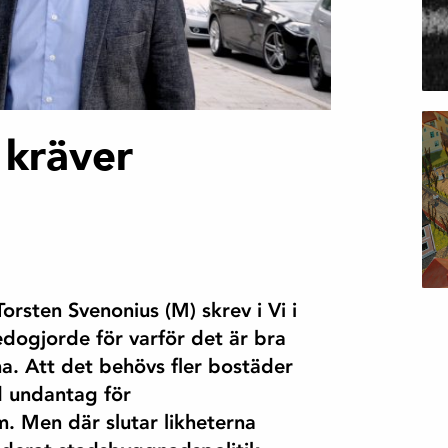
 kräver
sten Svenonius (M) skrev i Vi i
edogjorde för varför det är bra
na. Att det behövs fler bostäder
ed undantag för
. Men där slutar likheterna