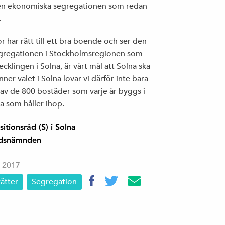
 den ekonomiska segregationen som redan
.
r har rätt till ett bra boende och ser den
egregationen i Stockholmsregionen som
vecklingen i Solna, är vårt mål att Solna ska
inner valet i Solna lovar vi därför inte bara
 av de 800 bostäder som varje år byggs i
na som håller ihop.
tionsråd (S) i Solna
nadsnämnden
 2017
ätter
Segregation