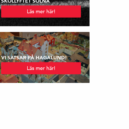
SKOLLYFTET SOLNA
Läs mer här!
VI SATSAR PÅ HAGALUND!
Läs mer här!