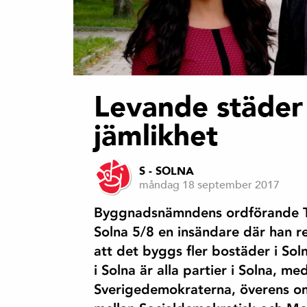
Levande städer
jämlikhet
S - SOLNA
måndag 18 september 2017
Byggnadsnämndens ordförande Tor
Solna 5/8 en insändare där han r
att det byggs fler bostäder i Sol
i Solna är alla partier i Solna, m
Sverigedemokraterna, överens om