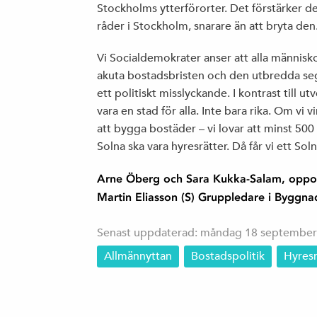
Stockholms ytterförorter. Det förstärker
råder i Stockholm, snarare än att bryta den
Vi Socialdemokrater anser att alla människo
akuta bostadsbristen och den utbredda s
ett politiskt misslyckande. I kontrast till ut
vara en stad för alla. Inte bara rika. Om vi v
att bygga bostäder – vi lovar att minst 500
Solna ska vara hyresrätter. Då får vi ett Sol
Arne Öberg och Sara Kukka-Salam, opposi
Martin Eliasson (S) Gruppledare i Bygg
Senast uppdaterad: måndag 18 september
Allmännyttan
Bostadspolitik
Hyresr