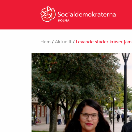
SOLNA
Hem
/
Aktuellt
/
Levande städer kräver jäm