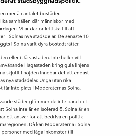
derat stadsbyggnadspolitik.
en mer än antalet bostäder.
ämlika samhällen där människor med
agen. Vi är därför kritiska till att
r i Solnas nya stadsdelar. De senaste 10
gts i Solna varit dyra bostadsrätter.
n eller i Järvastaden. Inte heller vill
ramväxande Hagastaden kring gula linjens
na skjutit i höjden innebär det att endast
nas nya stadsdelar. Unga utan rika
t får inte plats i Moderaternas Solna.
evande städer glömmer de inte bara bort
 Solna inte är en isolerad ö. Solna är en
 ett ansvar för att bedriva en politik
lmsregionen. Då kan Moderaterna i Solna
a personer med låga inkomster till