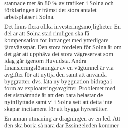
stannade mer än 80 % av trafiken i Solna och
förklaringen är främst det stora antalet
arbetsplatser i Solna.
Det finns flera olika investeringsmöjligheter. En
del är att Solna stad rimligen ska få
kompensation för intrånget med ytterligare
järnvägsspår. Den stora fördelen för Solna är om
det går att upphäva det stora vägreservat som
idag går igenom Huvudsta. Andra
finansieringslösningar av en vägtunnel är via
avgifter för att nyttja den samt att använda
byggrätter, dvs. låta ny byggnation bidraga i
form av exploateringsavgifter. Problemet med
det sistnämnde är att den bara belastar de
nyinflyttade samt vi i Solna sett att detta inte
skapar incitament för att bygga hyresrätter.
En annan utmaning är dragningen av en led. Att
den ska börja så nära där Essingeleden kommer