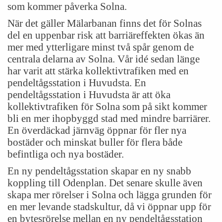
som kommer påverka Solna.
När det gäller Mälarbanan finns det för Solnas
del en uppenbar risk att barriäreffekten ökas än
mer med ytterligare minst två spår genom de
centrala delarna av Solna. Vår idé sedan länge
har varit att stärka kollektivtrafiken med en
pendeltågsstation i Huvudsta. En
pendeltågsstation i Huvudsta är att öka
kollektivtrafiken för Solna som på sikt kommer
bli en mer ihopbyggd stad med mindre barriärer.
En överdäckad järnväg öppnar för fler nya
bostäder och minskat buller för flera både
befintliga och nya bostäder.
En ny pendeltågsstation skapar en ny snabb
koppling till Odenplan. Det senare skulle även
skapa mer rörelser i Solna och lägga grunden för
en mer levande stadskultur, då vi öppnar upp för
en bytesrörelse mellan en ny pendeltågsstation