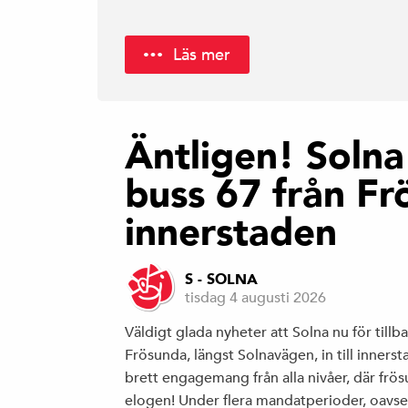
Läs mer
Äntligen! Solna 
buss 67 från Frö
innerstaden
S - SOLNA
tisdag 4 augusti 2026
Väldigt glada nyheter att Solna nu för till
Frösunda, längst Solnavägen, in till innersta
brett engagemang från alla nivåer, där frös
elogen! Under flera mandatperioder, oavset