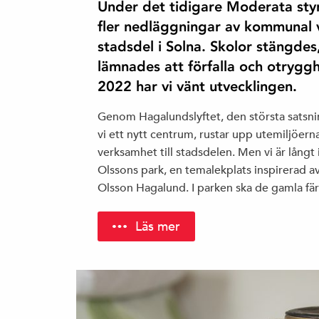
Under det tidigare Moderata st
fler nedläggningar av kommunal
stadsdel i Solna. Skolor stängde
lämnades att förfalla och otrygg
2022 har vi vänt utvecklingen.
Genom Hagalundslyftet, den största satsn
vi ett nytt centrum, rustar upp utemiljöern
verksamhet till stadsdelen. Men vi är långt i
Olssons park, en temalekplats inspirerad 
Olsson Hagalund. I parken ska de gamla f
Läs mer