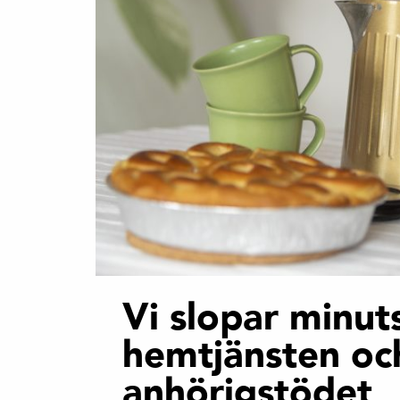
Vi slopar minut
hemtjänsten oc
anhörigstödet