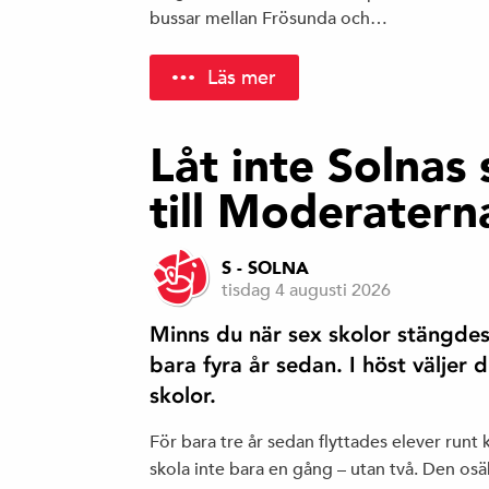
bussar mellan Frösunda och…
Läs mer
Låt inte Solnas
till Moderatern
S - SOLNA
tisdag 4 augusti 2026
Minns du när sex skolor stängdes 
bara fyra år sedan. I höst väljer 
skolor.
För bara tre år sedan flyttades elever run
skola inte bara en gång – utan två. Den o