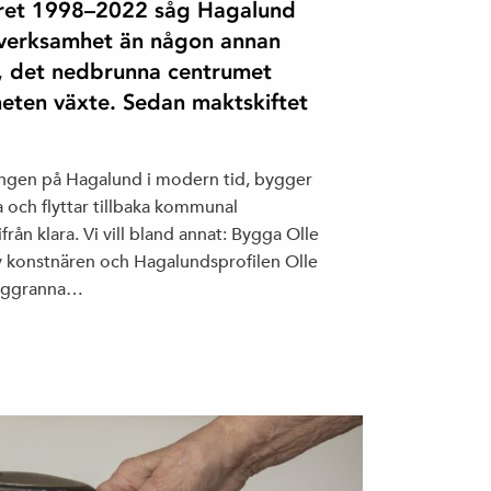
yret 1998–2022 såg Hagalund
 verksamhet än någon annan
s, det nedbrunna centrumet
heten växte. Sedan maktskiftet
ingen på Hagalund i modern tid, bygger
a och flyttar tillbaka kommunal
från klara. Vi vill bland annat: Bygga Olle
av konstnären och Hagalundsprofilen Olle
ärggranna…