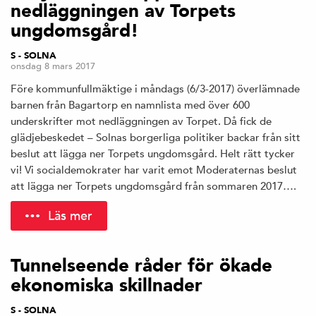
nedläggningen av Torpets
ungdomsgård!
S - SOLNA
onsdag 8 mars 2017
Före kommunfullmäktige i måndags (6/3-2017) överlämnade
barnen från Bagartorp en namnlista med över 600
underskrifter mot nedläggningen av Torpet. Då fick de
glädjebeskedet – Solnas borgerliga politiker backar från sitt
beslut att lägga ner Torpets ungdomsgård. Helt rätt tycker
vi! Vi socialdemokrater har varit emot Moderaternas beslut
att lägga ner Torpets ungdomsgård från sommaren 2017….
Läs mer
Tunnelseende råder för ökade
ekonomiska skillnader
S - SOLNA