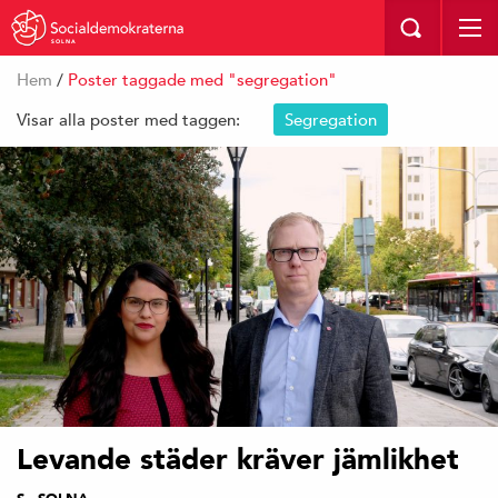
SOLNA
Hem
/
Poster taggade med "segregation"
Visar alla poster med taggen:
Segregation
Levande städer kräver jämlikhet