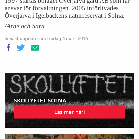
1997 startas bolaget Överjärva gård AB som får
ansvar för förvaltningen. 2005 införlivades
Överjärva i Igelbäckens naturreservat i Solna.
/Arne och Sara
Senast uppdaterad: fredag 4 mars 2016
SKOLLYFTET SOLNA
Läs mer här!