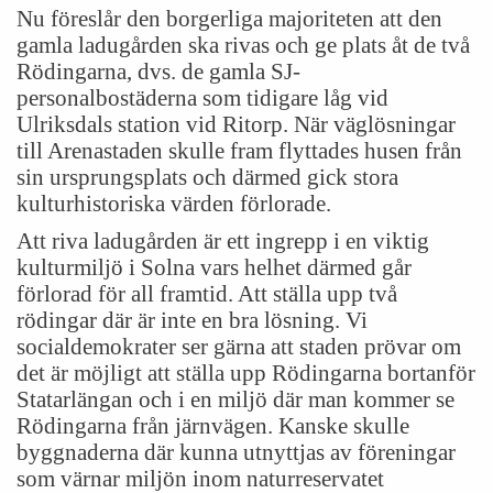
Nu föreslår den borgerliga majoriteten att den
gamla ladugården ska rivas och ge plats åt de två
Rödingarna, dvs. de gamla SJ-
personalbostäderna som tidigare låg vid
Ulriksdals station vid Ritorp. När väglösningar
till Arenastaden skulle fram flyttades husen från
sin ursprungsplats och därmed gick stora
kulturhistoriska värden förlorade.
Att riva ladugården är ett ingrepp i en viktig
kulturmiljö i Solna vars helhet därmed går
förlorad för all framtid. Att ställa upp två
rödingar där är inte en bra lösning. Vi
socialdemokrater ser gärna att staden prövar om
det är möjligt att ställa upp Rödingarna bortanför
Statarlängan och i en miljö där man kommer se
Rödingarna från järnvägen. Kanske skulle
byggnaderna där kunna utnyttjas av föreningar
som värnar miljön inom naturreservatet