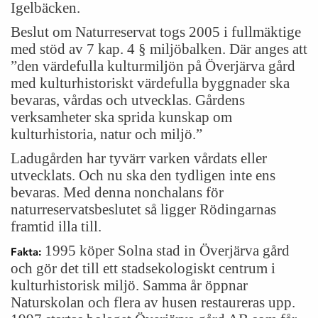
Igelbäcken.
Beslut om Naturreservat togs 2005 i fullmäktige
med stöd av 7 kap. 4 § miljöbalken. Där anges att
”den värdefulla kulturmiljön på Överjärva gård
med kulturhistoriskt värdefulla byggnader ska
bevaras, vårdas och utvecklas. Gårdens
verksamheter ska sprida kunskap om
kulturhistoria, natur och miljö.”
Ladugården har tyvärr varken vårdats eller
utvecklats. Och nu ska den tydligen inte ens
bevaras. Med denna nonchalans för
naturreservatsbeslutet så ligger Rödingarnas
framtid illa till.
1995 köper Solna stad in Överjärva gård
Fakta:
och gör det till ett stadsekologiskt centrum i
kulturhistorisk miljö. Samma år öppnar
Naturskolan och flera av husen restaureras upp.