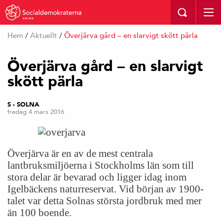
SOLNA
Hem
/
Aktuellt
/
Överjärva gård – en slarvigt skött pärla
Överjärva gård – en slarvigt
skött pärla
S - SOLNA
fredag 4 mars 2016
Överjärv
a är en av de mest centrala
lantbruksmiljöerna i Stockholms län som till
stora delar är bevarad och ligger idag inom
Igelbäckens naturreservat. Vid början av 1900-
talet var detta Solnas största jordbruk med mer
än 100 boende.