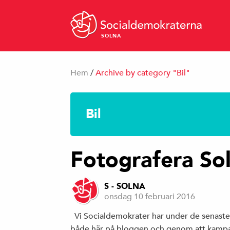
SOLNA
Hem
/
Archive by category "Bil"
Bil
Fotografera So
S - SOLNA
onsdag 10 februari 2016
Vi Socialdemokrater har under de senast
både här på bloggen och genom att kampanj