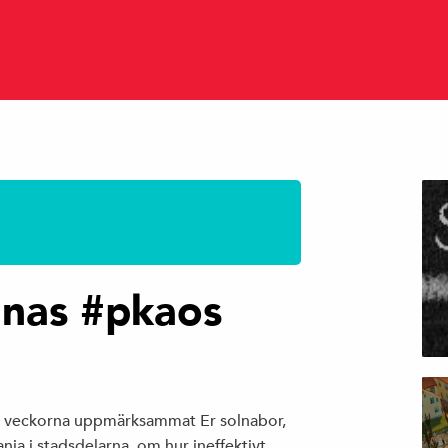
lnas #pkaos
e veckorna uppmärksammat Er solnabor,
a i stadsdelarna, om hur ineffektivt