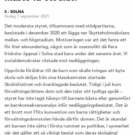
S - SOLNA
tisdag 7 september 2021
Det moderata styret, tillsammans med stödpartierna,
beslutade i december 2020 att lägga ner Skytteholmsskolans
mellan- och högstadium. Motiveringen var att det fanns ett
för litet elevunderlag, något som är osannolikt då flera
friskolor öppnat i Solna stad bara under det senaste året. Vi
socialdemokrater röstade mot nedläggningen.
Upprörda föräldrar till de barn som skulle tvingas att byta
skola och skiljas från sina klasskamrater startade
Skolinitiativet och överklagade beslutet. Tidigt i juli kom
förvaltningsrättens dom och den talar sitt tydliga språk –
styret har inte tagit hänsyn till barnens bästa eller genomfört
en barnkonsekvensanalys inför nedläggningsbeslutet. Det är
ett brott mot FN:s konvention om barns rättigheter och
förvaltningsdomstolen hävde därför domen. Det är skandal
att barnen inte sätts i första rummet av politiker, i synnerhet
när det gäller ett så viktigt beslut som deras skolgång!