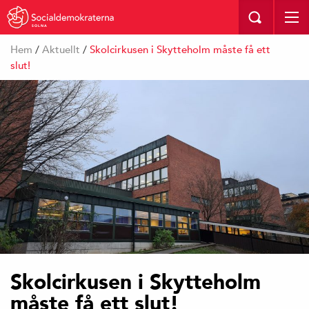
SOLNA
Hem
/
Aktuellt
/
Skolcirkusen i Skytteholm måste få ett
slut!
Skolcirkusen i Skytteholm
måste få ett slut!