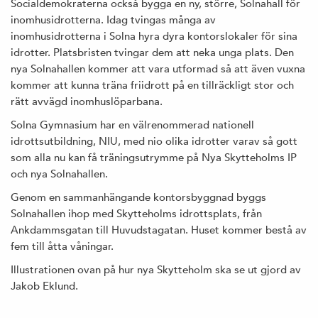
Socialdemokraterna också bygga en ny, större, Solnahall för
inomhusidrotterna. Idag tvingas många av
inomhusidrotterna i Solna hyra dyra kontorslokaler för sina
idrotter. Platsbristen tvingar dem att neka unga plats. Den
nya Solnahallen kommer att vara utformad så att även vuxna
kommer att kunna träna friidrott på en tillräckligt stor och
rätt avvägd inomhuslöparbana.
Solna Gymnasium har en välrenommerad nationell
idrottsutbildning, NIU, med nio olika idrotter varav så gott
som alla nu kan få träningsutrymme på Nya Skytteholms IP
och nya Solnahallen.
Genom en sammanhängande kontorsbyggnad byggs
Solnahallen ihop med Skytteholms idrottsplats, från
Ankdammsgatan till Huvudstagatan. Huset kommer bestå av
fem till åtta våningar.
Illustrationen ovan på hur nya Skytteholm ska se ut gjord av
Jakob Eklund.