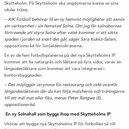
Skytteholm. På Skytteholm ska ungdomarna kunna se sina
idoler träna.
– AIK Fotboll behöver få en ny hemvist möjligheter att samla
sin verksamhet i sin hemstad Solna. Om jag får solnabornas
förtroende att styra Solna efter valet kommer vi att sätta
spaden i jorden så snart det går, säger Sara Kukka-Salam,
oppositionsråd för Socialdemokraterna.
En av de fem fotbollsplanerna på det nya Skytteholms IP
kommer att ha naturgräs och läktare på fyra sidor, varav en
långsidesläktare som kommer att vara integrerad i
kontorsbyggnaden.
– Det möjliggör utrymme för restaurang och café ovanför
långsidesläktaren där du kan följa matcherna och träningarna
till ett mål mat eller fika, menar Peter Rangwe (S),
oppositionsråd.
En ny Solnahall som byggs ihop med Skytteholms IP
Utöver att bygga nya Skytteholms IP för fotbollen så vill