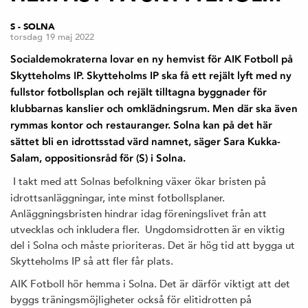
S - SOLNA
torsdag 19 maj 2022
Socialdemokraterna lovar en ny hemvist för AIK Fotboll på
Skytteholms IP. Skytteholms IP ska få ett rejält lyft med ny
fullstor fotbollsplan och rejält tilltagna byggnader för
klubbarnas kanslier och omklädningsrum. Men där ska även
rymmas kontor och restauranger. Solna kan på det här
sättet bli en idrottsstad värd namnet, säger Sara Kukka-
Salam, oppositionsråd för (S) i Solna.
I takt med att Solnas befolkning växer ökar bristen på
idrottsanläggningar, inte minst fotbollsplaner.
Anläggningsbristen hindrar idag föreningslivet från att
utvecklas och inkludera fler. Ungdomsidrotten är en viktig
del i Solna och måste prioriteras. Det är hög tid att bygga ut
Skytteholms IP så att fler får plats.
AIK Fotboll hör hemma i Solna. Det är därför viktigt att det
byggs träningsmöjligheter också för elitidrotten på