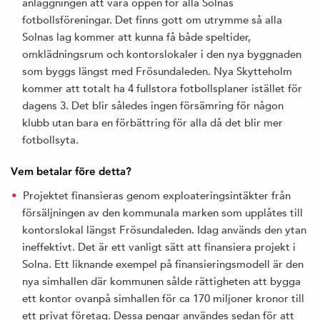
anläggningen att vara öppen för alla Solnas
fotbollsföreningar. Det finns gott om utrymme så alla
Solnas lag kommer att kunna få både speltider,
omklädningsrum och kontorslokaler i den nya byggnaden
som byggs längst med Frösundaleden. Nya Skytteholm
kommer att totalt ha 4 fullstora fotbollsplaner istället för
dagens 3. Det blir således ingen försämring för någon
klubb utan bara en förbättring för alla då det blir mer
fotbollsyta.
Vem betalar före detta?
Projektet finansieras genom exploateringsintäkter från
försäljningen av den kommunala marken som upplåtes till
kontorslokal längst Frösundaleden. Idag används den ytan
ineffektivt. Det är ett vanligt sätt att finansiera projekt i
Solna. Ett liknande exempel på finansieringsmodell är den
nya simhallen där kommunen sålde rättigheten att bygga
ett kontor ovanpå simhallen för ca 170 miljoner kronor till
ett privat företag. Dessa pengar användes sedan för att