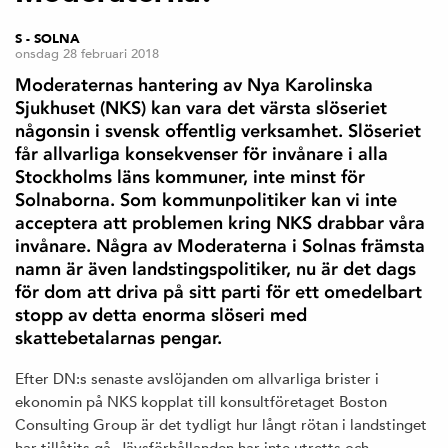
S - SOLNA
onsdag 28 februari 2018
Moderaternas hantering av Nya Karolinska
Sjukhuset (NKS) kan vara det värsta slöseriet
någonsin i svensk offentlig verksamhet. Slöseriet
får allvarliga konsekvenser för invånare i alla
Stockholms läns kommuner, inte minst för
Solnaborna. Som kommunpolitiker kan vi inte
acceptera att problemen kring NKS drabbar våra
invånare. Några av Moderaterna i Solnas främsta
namn är även landstingspolitiker, nu är det dags
för dom att driva på sitt parti för ett omedelbart
stopp av detta enorma slöseri med
skattebetalarnas pengar.
Efter DN:s senaste avslöjanden om allvarliga brister i
ekonomin på NKS kopplat till konsultföretaget Boston
Consulting Group är det tydligt hur långt rötan i landstinget
har tillåtits gå. Jävsförhållanden har inte utretts och