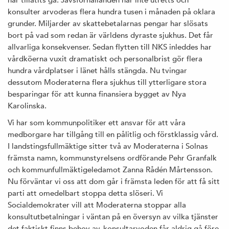
konsulter arvoderas flera hundra tusen i månaden på oklara
grunder. Miljarder av skattebetalarnas pengar har slösats
bort på vad som redan är världens dyraste sjukhus. Det får
allvarliga konsekvenser. Sedan flytten till NKS inleddes har
vårdköerna vuxit dramatiskt och personalbrist gör flera
hundra vårdplatser i länet hålls stängda. Nu tvingar
dessutom Moderaterna flera sjukhus till ytterligare stora
besparingar för att kunna finansiera bygget av Nya
Karolinska.
Vi har som kommunpolitiker ett ansvar för att våra
medborgare har tillgång till en pålitlig och förstklassig vård.
I landstingsfullmäktige sitter två av Moderaterna i Solnas
främsta namn, kommunstyrelsens ordförande Pehr Granfalk
och kommunfullmäktigeledamot Zanna Rådén Mårtensson.
Nu förväntar vi oss att dom går i främsta leden för att få sitt
parti att omedelbart stoppa detta slöseri. Vi
Socialdemokrater vill att Moderaterna stoppar alla
konsultutbetalningar i väntan på en översyn av vilka tjänster
det faktiskt finns behov av, konsultarvoden får aldrig gå före