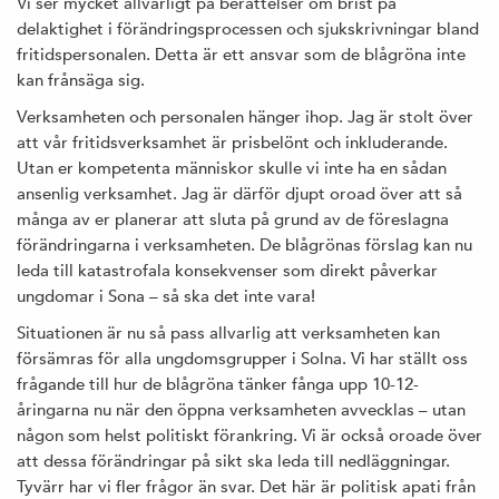
Vi ser mycket allvarligt på berättelser om brist på
delaktighet i förändringsprocessen och sjukskrivningar bland
fritidspersonalen. Detta är ett ansvar som de blågröna inte
kan frånsäga sig.
Verksamheten och personalen hänger ihop. Jag är stolt över
att vår fritidsverksamhet är prisbelönt och inkluderande.
Utan er kompetenta människor skulle vi inte ha en sådan
ansenlig verksamhet. Jag är därför djupt oroad över att så
många av er planerar att sluta på grund av de föreslagna
förändringarna i verksamheten. De blågrönas förslag kan nu
leda till katastrofala konsekvenser som direkt påverkar
ungdomar i Sona – så ska det inte vara!
Situationen är nu så pass allvarlig att verksamheten kan
försämras för alla ungdomsgrupper i Solna. Vi har ställt oss
frågande till hur de blågröna tänker fånga upp 10-12-
åringarna nu när den öppna verksamheten avvecklas – utan
någon som helst politiskt förankring. Vi är också oroade över
att dessa förändringar på sikt ska leda till nedläggningar.
Tyvärr har vi fler frågor än svar. Det här är politisk apati från