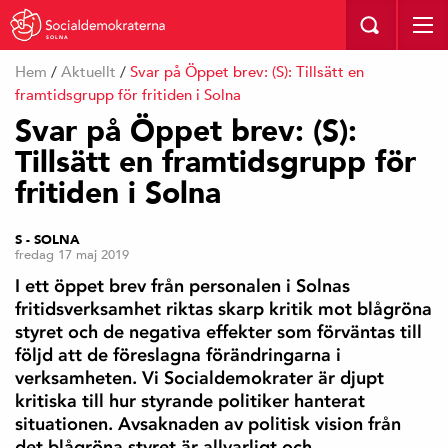
SOLNA
Hem
/
Aktuellt
/
Svar på Öppet brev: (S): Tillsätt en
framtidsgrupp för fritiden i Solna
Svar på Öppet brev: (S):
Tillsätt en framtidsgrupp för
fritiden i Solna
S - SOLNA
fredag 17 maj 2019
I ett öppet brev från personalen i Solnas
fritidsverksamhet riktas skarp kritik mot blågröna
styret och de negativa effekter som förväntas till
följd att de föreslagna förändringarna i
verksamheten. Vi Socialdemokrater är djupt
kritiska till hur styrande politiker hanterat
situationen. Avsaknaden av politisk vision från
det blågröna styret är allvarligt och