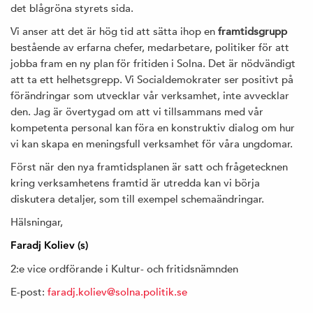
det blågröna styrets sida.
Vi anser att det är hög tid att sätta ihop en
framtidsgrupp
bestående av erfarna chefer, medarbetare, politiker för att
jobba fram en ny plan för fritiden i Solna. Det är nödvändigt
att ta ett helhetsgrepp. Vi Socialdemokrater ser positivt på
förändringar som utvecklar vår verksamhet, inte avvecklar
den. Jag är övertygad om att vi tillsammans med vår
kompetenta personal kan föra en konstruktiv dialog om hur
vi kan skapa en meningsfull verksamhet för våra ungdomar.
Först när den nya framtidsplanen är satt och frågetecknen
kring verksamhetens framtid är utredda kan vi börja
diskutera detaljer, som till exempel schemaändringar.
Hälsningar,
Faradj Koliev (s)
2:e vice ordförande i Kultur- och fritidsnämnden
E-post:
faradj.koliev@solna.politik.se