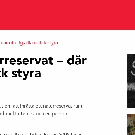
där ohelig allians fick styra
rreservat – där
ck styra
ut om att inrätta ett naturreservat runt
tåndpunkt uteblev och en person
 gå tillbaka i tiden. Redan 2005 fanns