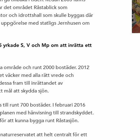
ar det området Råstablick som
ntor och idrottshall som skulle byggas där
n uppgörelse med statligs Jernhusen om
yrkade S, V och Mp om att inrätta ett
a område och runt 2000 bostäder. 2012
et väcker med alla rätt vrede och
essa fram till inrättandet av
t mål att skydda sjön.
till runt 700 bostäder. I februari 2016
lanen med hänvisning till strandskyddet.
 för att kunna bygga runt Råstasjön.
aturreservatet att helt centralt för ett