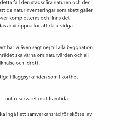
i detta fall den stadsnära naturen och den
tt de naturinventeringar som skett gäller
ver kompletteras och finns det
s är vi öppna för att då utvidga
t har vi även sagt nej till alla byggnation
mrådet ska värna om naturvärden och all
lkhälsa och idrott.
tiga tilläggsyrkanden som i korthet
et runt reservatet mot framtida
ska ingå i ett samverkansråd för skötsel av