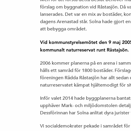
förslag om byggnation vid Råstasjön. Då v
lanserades. Det var en mix av bostäder, ko
dagens Arenastad står. Solna hade gjort e
att bebygga området.
Vid kommunstyrelsemötet den 9 maj 2005 
kommunalt naturreservat runt Råstajsön.
2006 kommer planerna på en arena i samm
hålls ett samråd för 1800 bostäder. Förslag
föreningen Rädda Råstasjön har allt sedan d
naturreservatet kämpat hjältemodigt för sit
Inför valet 2014 hade byggplanerna bantats 
upphäver Mark- och miljödomstolen detaljp
Dessförinnan har Solna anlitat dyra jurister
Vi socialdemokrater pekade i samrådet för n