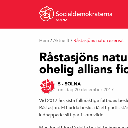
SOLNA
Hem
/
Aktuellt
/
Råstasjöns naturreservat – 
Råstasjöns natu
ohelig allians fi
S - SOLNA
onsdag 20 december 2017
Vid 2017 års sista fullmäktige fattades besl
Råstasjön. Ett udda beslut då ett partis s
kidnappade sitt parti som vilde.
Men för att förstå detta beslut behöver man