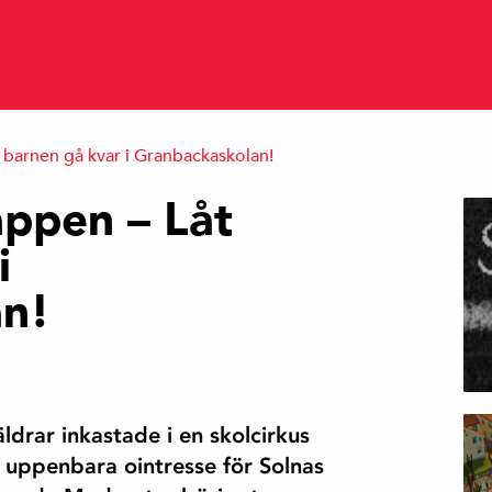
 barnen gå kvar i Granbackaskolan!
appen – Låt
i
an!
ldrar inkastade i en skolcirkus
 uppenbara ointresse för Solnas