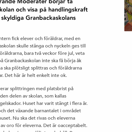
tyrande Moderater börjar ta
kolan och visa på handlingskraft
vi skyldiga Granbackaskolans
ntern fick elever och föräldrar, med en
skolan skulle stänga och nyckeln ges till
öräldrarna, bara två veckor före jul, veta
på Granbackaskolan inte ska få börja åk
a ska plötsligt splittras och föräldrarna
. Det här är helt enkelt inte ok.
erar splittringen med platsbrist på
 den delen av skolan, som kallas
lskador. Huset har varit stängt i flera år.
k och det växande barnantalet i området
huset. Nu ska det rivas och eleverna
lt av oro för eleverna. Det är oacceptabelt.