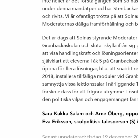
Inte heller är det första gången som Solnas 
under denna mandatperiod har Stenbackask
och rivits. Vi är ofantligt trötta på att Solna
Moderaternas dåliga framförhållning och b
Det är dags att Solnas styrande Moderater b
Granbackaskolan och slutar skylla ifrån sig
att visa handlingskraft och lösningsoriente
självklart att eleverna i åk 5 på Granbackask
öppna för flera lösningar, bl.a. att snabbt 
2018, installera tillfälliga moduler vid Gra
samnyttja vissa lektionssalar i närliggande T
förskoleklass för att frigöra utrymme. Lösn
den politiska viljan och engagemanget fan
Sara Kukka-Salam och Arne Öberg, opposit
Eva Eriksson, skolpolitisk talesperson (S) 
Senast uppdaterad: tisdag 19 december 2