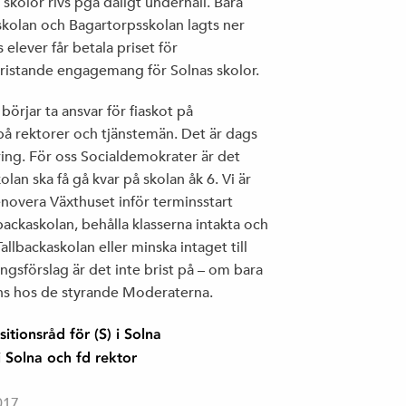
skolor rivs pga dåligt underhåll. Bara
olan och Bagartorpsskolan lagts ner
s elever får betala priset för
ristande engagemang för Solnas skolor.
örjar ta ansvar för fiaskot på
 på rektorer och tjänstemän. Det är dags
ring. För oss Socialdemokrater är det
olan ska få gå kvar på skolan åk 6. Vi är
renovera Växthuset inför terminsstart
nbackaskolan, behålla klasserna intakta och
allbackaskolan eller minska intaget till
ingsförslag är det inte brist på – om bara
ns hos de styrande Moderaterna.
ionsråd för (S) i Solna
i Solna och fd rektor
017