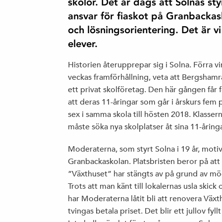
skolor. Det är dags att Solnas s
ansvar för fiaskot på Granbackas
och lösningsorientering. Det är 
elever.
Historien återupprepar sig i Solna. Förra vi
veckas framförhållning, veta att Bergshamra
ett privat skolföretag. Den här gången får f
att deras 11-åringar som går i årskurs fem 
sex i samma skola till hösten 2018. Klassern
måste söka nya skolplatser åt sina 11-åringar
Moderaterna, som styrt Solna i 19 år, motiv
Granbackaskolan. Platsbristen beror på att
”Växthuset” har stängts av på grund av möge
Trots att man känt till lokalernas usla skic
har Moderaterna låtit bli att renovera Växt
tvingas betala priset. Det blir ett jullov fyl