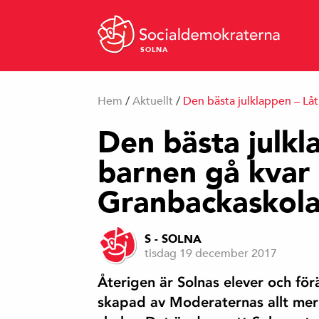
SOLNA
Hem
/
Aktuellt
/
Den bästa julklappen – Låt
Den bästa julkl
barnen gå kvar 
Granbackaskol
S - SOLNA
tisdag 19 december 2017
Återigen är Solnas elever och förä
skapad av Moderaternas allt mer