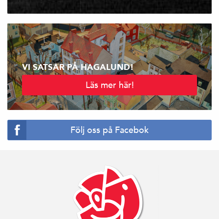
VI SATSAR PÅ HAGALUND!
Läs mer här!
Följ oss på Facebok