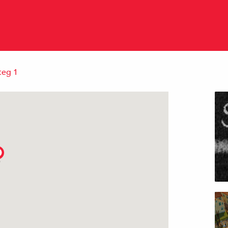
teg 1