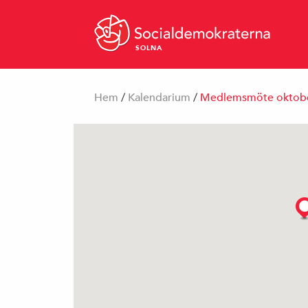
SOLNA
Hem
/
Kalendarium
/
Medlemsmöte oktob