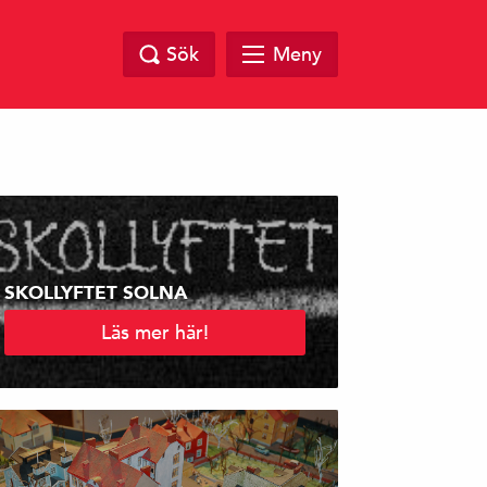
Sök
Meny
SKOLLYFTET SOLNA
Läs mer här!