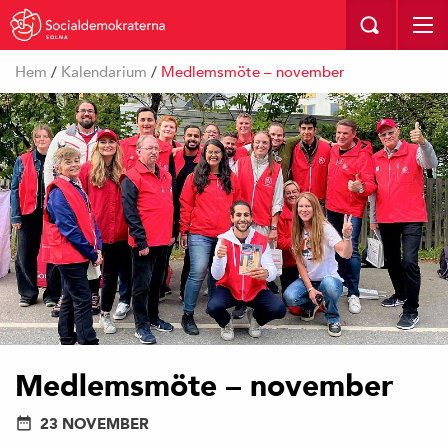
SOLNA
Hem
/
Kalendarium
/
Medlemsmöte – november
Medlemsmöte – november
23 NOVEMBER