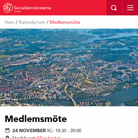
SOLNA
Hem
/
Kalendarium
/
Medlemsmöte
Medlemsmöte
24 NOVEMBER
KL: 18:30 - 20:00
Stadshuset
(Visa karta)