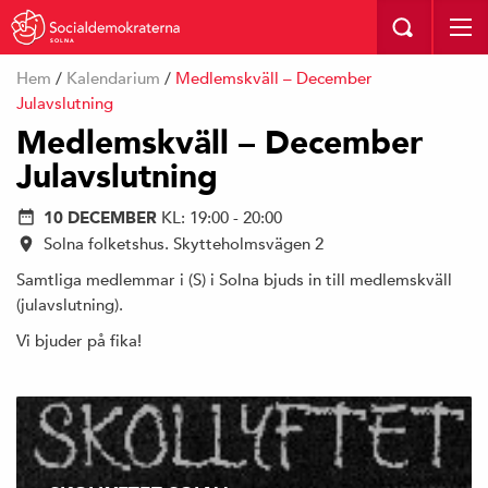
SOLNA
Hem
/
Kalendarium
/
Medlemskväll – December
Julavslutning
Medlemskväll – December
Julavslutning
10 DECEMBER
KL: 19:00 - 20:00
Solna folketshus. Skytteholmsvägen 2
Samtliga medlemmar i (S) i Solna bjuds in till medlemskväll
(julavslutning).
Vi bjuder på fika!