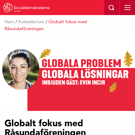
SOLNA
Hem
/
Kalendarium
/
Globalt fokus med
Råsundaföreningen
Globalt fokus med
Råsundaföreningen