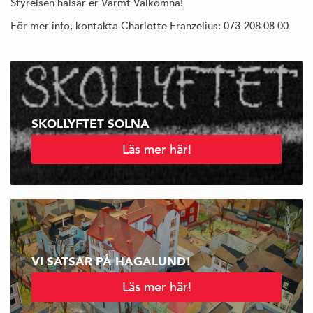
Styrelsen hälsar er Varmt Välkomna!
För mer info, kontakta Charlotte Franzelius: 073-208 08 00
SKOLLYFTET SOLNA
Läs mer här!
VI SATSAR PÅ HAGALUND!
Läs mer här!