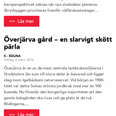
barnperspektivet saknas när nya stadsdelar planeras.
Skrytbyggen prioriteras framför välfärdssatsningar…
Läs mer
Överjärva gård – en slarvigt skött
pärla
S - SOLNA
fredag 4 mars 2016
Överjärva är en av de mest centrala lantbruksmiljöerna i
Stockholms län som till stora delar är bevarad och ligger
idag inom Igelbäckens naturreservat. Vid början av 1900-
talet var detta Solnas största jordbruk med mer än 100
boende. Nu föreslår den borgerliga majoriteten att den
gamla ladugården ska rivas och ge plats åt de två
Rödingarna,…
Läs mer