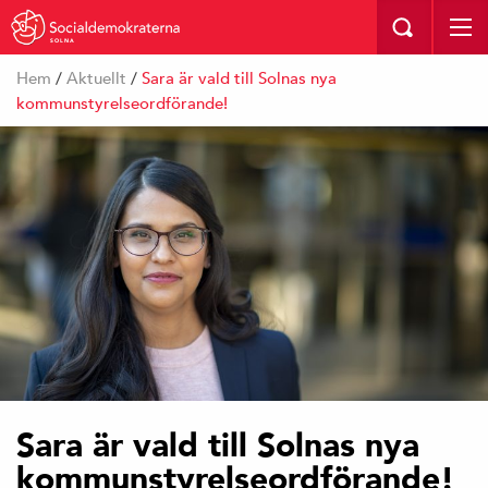
SOLNA
Hem
/
Aktuellt
/
Sara är vald till Solnas nya
kommunstyrelseordförande!
Sara är vald till Solnas nya
kommunstyrelseordförande!