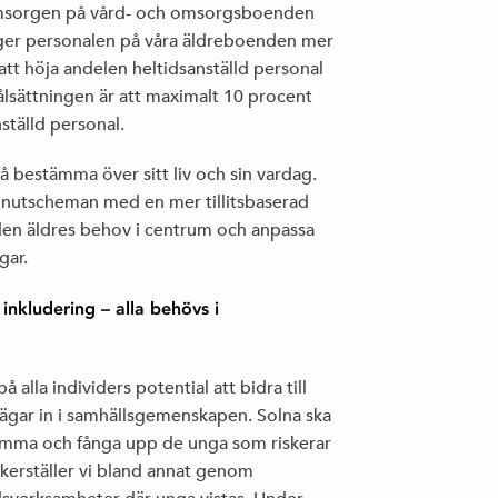
reomsorgen på vård- och omsorgsboenden
ger personalen på våra äldreboenden mer
att höja andelen heltidsanställd personal
målsättningen är att maximalt 10 procent
ställd personal.
a få bestämma över sitt liv och sin vardag.
minutscheman med en mer tillitsbaserad
den äldres behov i centrum och anpassa
gar.
nkludering – alla behövs i
å alla individers potential att bidra till
 vägar in i samhällsgemenskapen. Solna ska
samma och fånga upp de unga som riskerar
t säkerställer vi bland annat genom