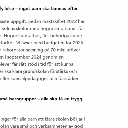
llelse – inget barn ska lämnas efter
igaste uppgift. Sedan maktskiftet 2022 har
ör Solnas skolor med högre ambitioner för
an. Högre lärartäthet, fler behöriga lärare
prioritet. Vi avser med budgeten för 2025
n rekordstor satsning på 70 mkr, utöver
den i september 2024 genom en
lever får rätt stöd i tid för att kunna
ever ska klara grundskolan förstärks och
ller fler specialpedagoger och förstärker
små barngrupper – alla ska få en trygg
gar för alla barn att klara skolan börjar i
rskolan vara små och verksamheten av god