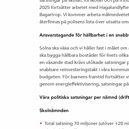
satsningar på skolan, förskolan och på frit
2025 fortsätter arbetet med Hagalundlyftet
Bagartrop. Vi kommer arbeta målmedvetet f
återfinnas på polisens lista över utsatta o
Ansvarstagande för hållbarhet i en snab
Solna ska växa och vi håller fast i målet om 
ska bygga hållbara bostäder för livets olik
en växande stad krävs utökade satsningar p
snabbare reinvesteringstakt i våra kommunala
budgeten. För barnens framtid fortsätter 
genom energieffektivisering, satsningar på
Våra politiska satsningar per nämnd (drif
Skolnämnden
Total satsning 70 miljoner (utöver +20 m