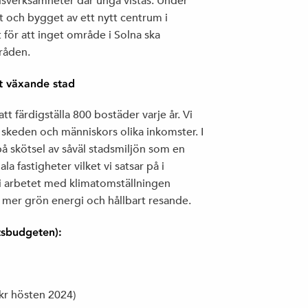
idsverksamheter där unga vistas. Under
 och bygget av ett nytt centrum i
ör att inget område i Solna ska
mråden.
bt växande stad
att färdigställa 800 bostäder varje år. Vi
a skeden och människors olika inkomster. I
å skötsel av såväl stadsmiljön som en
 fastigheter vilket vi satsar på i
vi arbetet med klimatomställningen
 mer grön energi och hållbart resande.
tsbudgeten):
kr hösten 2024)