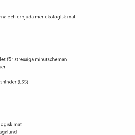
orna och erbjuda mer ekologisk mat
ället för stressiga minutscheman
ser
shinder (LSS)
logisk mat
Hagalund