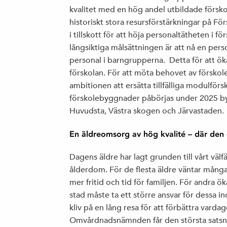
kvalitet med en hög andel utbildade förskole
historiskt stora resursförstärkningar på F
i tillskott för att höja personaltätheten i 
långsiktiga målsättningen är att nå en per
personal i barngrupperna. Detta för att ök
förskolan. För att möta behovet av förskole
ambitionen att ersätta tillfälliga modulfö
förskolebyggnader påbörjas under 2025 byg
Huvudsta, Västra skogen och Järvastaden.
En äldreomsorg av hög kvalité – där den 
Dagens äldre har lagt grunden till vårt välf
ålderdom. För de flesta äldre väntar många 
mer fritid och tid för familjen. För andra
stad måste ta ett större ansvar för dessa ind
kliv på en lång resa för att förbättra vardag
Omvårdnadsnämnden får den största satsni