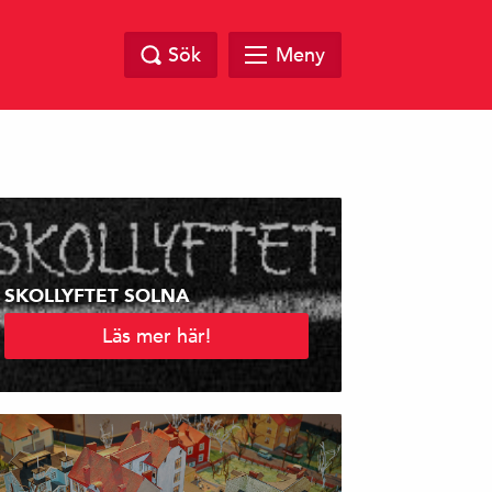
Sök
Meny
SKOLLYFTET SOLNA
Läs mer här!