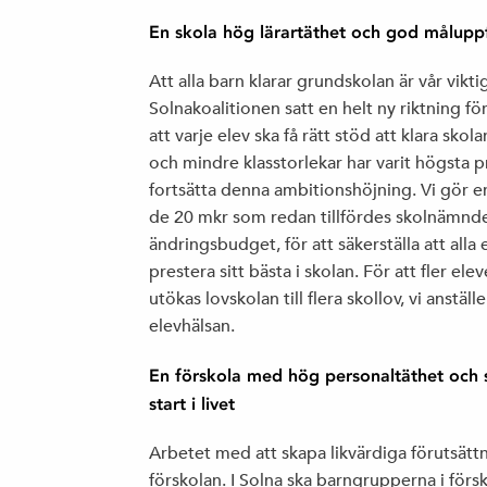
En skola hög lärartäthet och god måluppfy
Att alla barn klarar grundskolan är vår vikt
Solnakoalitionen satt en helt ny riktning f
att varje elev ska få rätt stöd att klara skol
och mindre klasstorlekar har varit högsta 
fortsätta denna ambitionshöjning. Vi gör e
de 20 mkr som redan tillfördes skolnämn
ändringsbudget, för att säkerställa att alla e
prestera sitt bästa i skolan. För att fler el
utökas lovskolan till flera skollov, vi anstä
elevhälsan.
En förskola med hög personaltäthet och 
start i livet
Arbetet med att skapa likvärdiga förutsättnin
förskolan. I Solna ska barngrupperna i fö