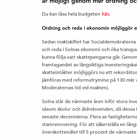
är möjligt genom mer ordning oc
Du kan läsa hela budgeten
här
.
Ordning och reda i ekonomin möjliggör 
Sedan maktskiftet har Socialdemokraterna 
och reda i Solnas ekonomi och öka transpar
kunna följa vart skattepengarna går. Geno
framtagandet av långsiktiga investeringska
skatteintäkter möjliggörs nu ett rekordst
jämföras med reformutrymme på 130 mkr å
Moderaternas tid vid makten).
Solna står de närmaste åren inför stora inv
såsom skolor och äldreboenden, då dessa int
senaste decennierna. Flera av fastighetern
stamrenovering. För att säkerställa en lång
överskottsmålet till 5 procent de närmaste