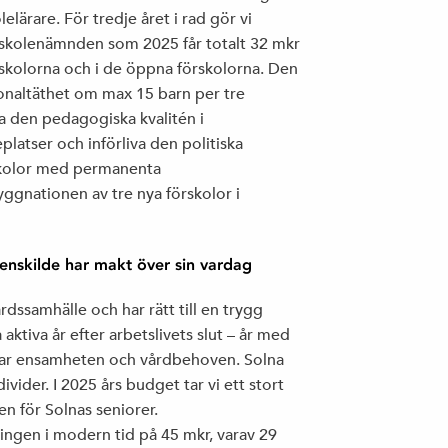
lärare. För tredje året i rad gör vi
örskolenämnden som 2025 får totalt 32 mkr
förskolorna och i de öppna förskolorna. Den
sonaltäthet om max 15 barn per tre
a den pedagogiska kvalitén i
platser och införliva den politiska
rskolor med permanenta
gnationen av tre nya förskolor i
enskilde har makt över sin vardag
ärdssamhälle och har rätt till en trygg
aktiva år efter arbetslivets slut – år med
 ökar ensamheten och vårdbehoven. Solna
ivider. I 2025 års budget tar vi ett stort
en för Solnas seniorer.
ngen i modern tid på 45 mkr, varav 29