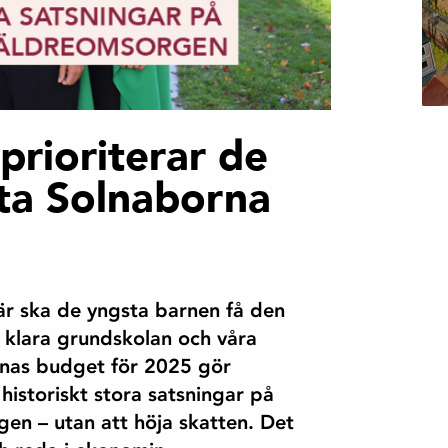
rioriterar de
sta Solnaborna
Här ska de yngsta barnen få den
ka klara grundskolan och våra
lnas budget för 2025 gör
historiskt stora satsningar på
gen – utan att höja skatten. Det