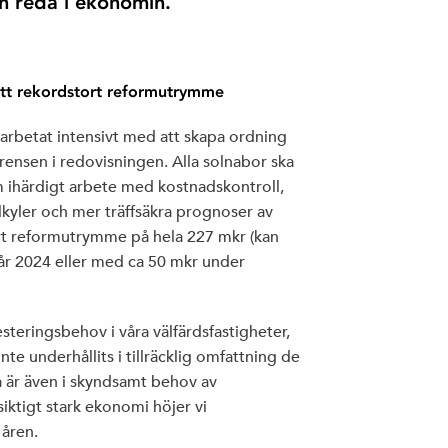
h reda i ekonomin.
ett rekordstort reformutrymme
arbetat intensivt med att skapa ordning
ensen i redovisningen. Alla solnabor ska
m ihärdigt arbete med kostnadskontroll,
lkyler och mer träffsäkra prognoser av
ort reformutrymme på hela 227 mkr (kan
r 2024 eller med ca 50 mkr under
esteringsbehov i våra välfärdsfastigheter,
e underhållits i tillräcklig omfattning de
a är även i skyndsamt behov av
siktigt stark ekonomi höjer vi
 åren.