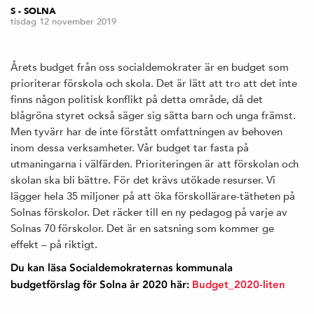
S - SOLNA
tisdag 12 november 2019
Årets budget från oss socialdemokrater är en budget som
prioriterar förskola och skola. Det är lätt att tro att det inte
finns någon politisk konflikt på detta område, då det
blågröna styret också säger sig sätta barn och unga främst.
Men tyvärr har de inte förstått omfattningen av behoven
inom dessa verksamheter. Vår budget tar fasta på
utmaningarna i välfärden. Prioriteringen är att förskolan och
skolan ska bli bättre. För det krävs utökade resurser. Vi
lägger hela 35 miljoner på att öka förskollärare-tätheten på
Solnas förskolor. Det räcker till en ny pedagog på varje av
Solnas 70 förskolor. Det är en satsning som kommer ge
effekt – på riktigt.
Du kan läsa Socialdemokraternas kommunala
budgetförslag för Solna år 2020 här:
Budget_2020-liten