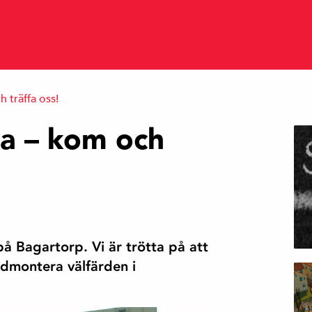
 träffa oss!
a – kom och
på Bagartorp. Vi är trötta på att
edmontera välfärden i