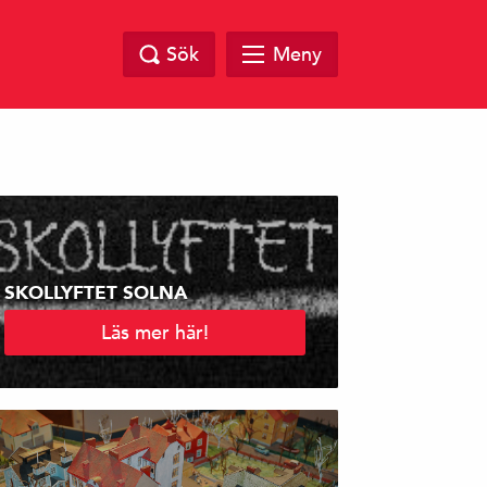
Sök
Meny
SKOLLYFTET SOLNA
Läs mer här!