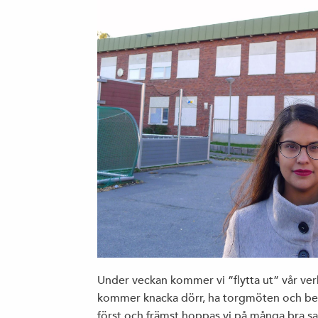
Under veckan kommer vi ”flytta ut” vår verk
kommer knacka dörr, ha torgmöten och besö
först och främst hoppas vi på många bra s