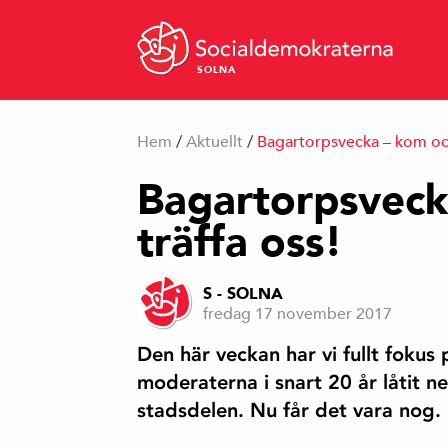
SOLNA
Hem
/
Aktuellt
/
Bagartorpsvecka – kom och
Bagartorpsveck
träffa oss!
S - SOLNA
fredag 17 november 2017
Den här veckan har vi fullt fokus 
moderaterna i snart 20 år låtit n
stadsdelen. Nu får det vara nog.