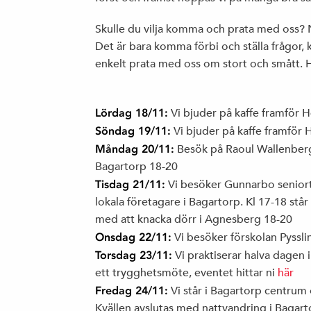
Skulle du vilja komma och prata med oss? 
Det är bara komma förbi och ställa frågor, k
enkelt prata med oss om stort och smått. H
Lördag 18/11:
Vi bjuder på kaffe framför 
Söndag 19/11:
Vi bjuder på kaffe framför
Måndag 20/11:
Besök på Raoul Wallenbergs
Bagartorp 18-20
Tisdag 21/11:
Vi besöker Gunnarbo seniortr
lokala företagare i Bagartorp. Kl 17-18 stå
med att knacka dörr i Agnesberg 18-20
Onsdag 22/11:
Vi besöker förskolan Pyssl
Torsdag 23/11:
Vi praktiserar halva dagen i
ett trygghetsmöte, eventet hittar ni
här
Fredag 24/11:
Vi står i Bagartorp centrum 
Kvällen avslutas med nattvandring i Bagart