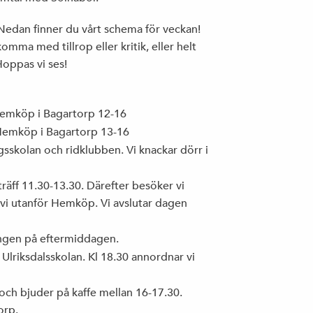
Nedan finner du vårt schema för veckan!
omma med tillrop eller kritik, eller helt
oppas vi ses!
Hemköp i Bagartorp 12-16
 Hemköp i Bagartorp 13-16
skolan och ridklubben. Vi knackar dörr i
äff 11.30-13.30. Därefter besöker vi
r vi utanför Hemköp. Vi avslutar dagen
ingen på eftermiddagen.
 Ulriksdalsskolan. Kl 18.30 annordnar vi
och bjuder på kaffe mellan 16-17.30.
orp.