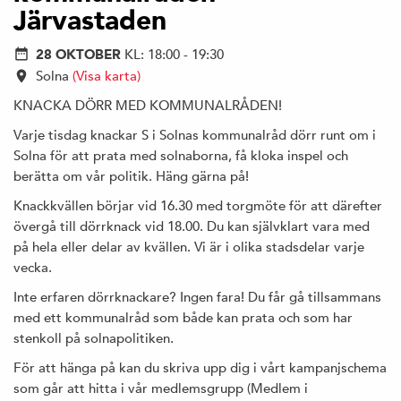
Järvastaden
28 OKTOBER
KL: 18:00 - 19:30
Solna
(Visa karta)
KNACKA DÖRR MED KOMMUNALRÅDEN!
Varje tisdag knackar S i Solnas kommunalråd dörr runt om i
Solna för att prata med solnaborna, få kloka inspel och
berätta om vår politik. Häng gärna på!
Knackkvällen börjar vid 16.30 med torgmöte för att därefter
övergå till dörrknack vid 18.00. Du kan självklart vara med
på hela eller delar av kvällen. Vi är i olika stadsdelar varje
vecka.
Inte erfaren dörrknackare? Ingen fara! Du får gå tillsammans
med ett kommunalråd som både kan prata och som har
stenkoll på solnapolitiken.
För att hänga på kan du skriva upp dig i vårt kampanjschema
som går att hitta i vår medlemsgrupp (Medlem i