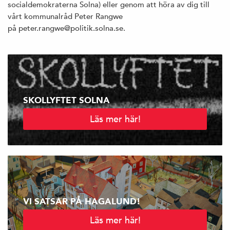
socialdemokraterna Solna) eller genom att höra av dig till
vårt kommunalråd Peter Rangwe
på peter.rangwe@politik.solna.se.
SKOLLYFTET SOLNA
Läs mer här!
VI SATSAR PÅ HAGALUND!
Läs mer här!