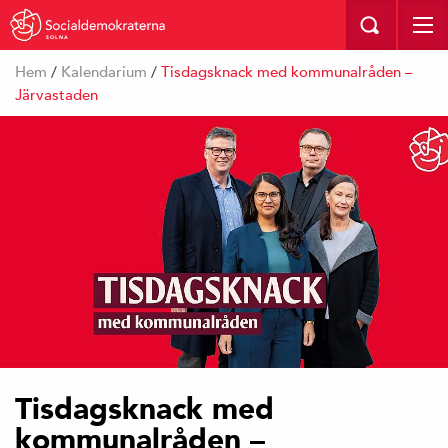
SOLNA
Hem
/
Kalendarium
/
Tisdagsknack med kommunalråden –
Järvastaden
Tisdagsknack med
kommunalråden –