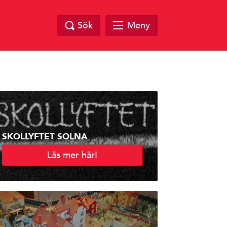
Sök
Meny
SKOLLYFTET SOLNA
Läs mer här!