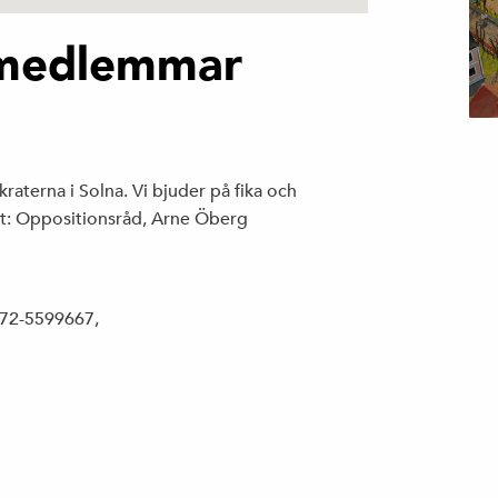
 medlemmar
terna i Solna. Vi bjuder på fika och
st: Oppositionsråd, Arne Öberg
072-5599667,