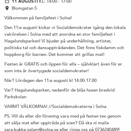
11 AUGUSTI
KL: 14:00 - 17:00
Blomgatan 5
Välkommen på familjefest i Solna!
Den 11:e augusti kickar vi Socialdemokrater igång den lokala
valrörelsen i Solna med att anordna en stor familjefest i
Hagalundsparken! Vi bjuder på underhållning, artister,
politiska tal och dansuppträdanden. Det finns fiskdamm och
hoppborg för barnen. Det kommer att grillas mat!
Festen är GRATIS och öppen för alla – självklart även för er
som inte är övertygade socialdemokrater!
När? Lördagen den 11:e augusti kl 14.00-17.00
Var? Hagalundsparken, nedanför de blåa husen bredvid
Parkskolan
VARMT VÄLKOMNA! //Socialdemokraterna i Solna
PS. Vill du eller din förening vara med på festen tex genom
att sälja mat eller uppträda på scen? Då ska ni maila
sara.kukka-salam@solna.se eller ringa oss på 0736240489!