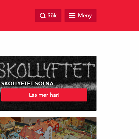
Sök
Meny
SKOLLYFTET SOLNA
Läs mer här!