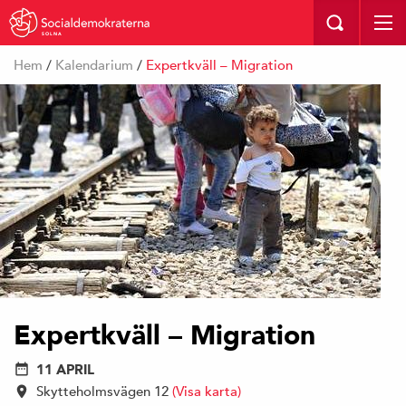
SOLNA
Hem
/
Kalendarium
/
Expertkväll – Migration
Expertkväll – Migration
11 APRIL
Skytteholmsvägen 12
(Visa karta)